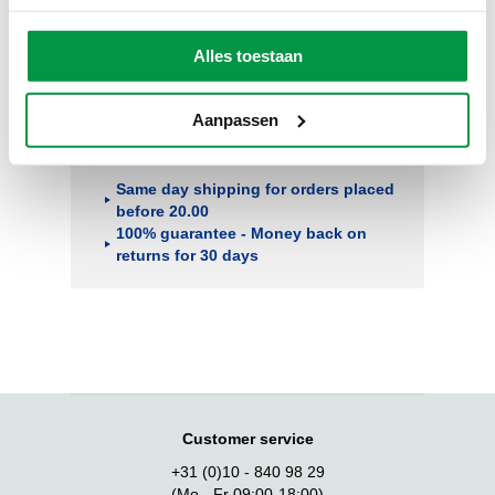
Alles toestaan
Aanpassen
Safe payment with iDeal, PayPal, bank
transfer, Mister Cash or creditcard.
Same day shipping for orders placed
before 20.00
100% guarantee - Money back on
returns for 30 days
Customer service
+31 (0)10 - 840 98 29
(Mo - Fr 09:00-18:00)