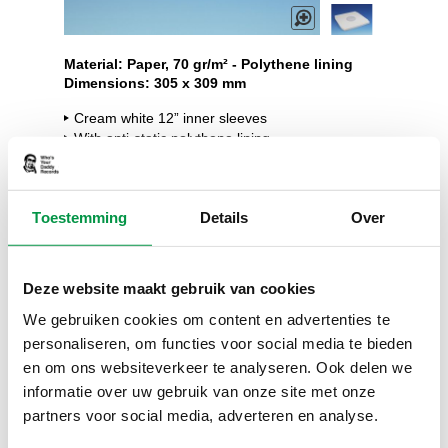
Skip
to
Material: Paper, 70 gr/m² - Polythene lining
Dimensions: 305 x 309 mm
the
beginning
Cream white 12” inner sleeves
of
With anti-static polythene lining
the
Fit perfectly in regular LP jackets
images
gallery
Product description
Toestemming
Details
Over
100 x
26.99
€
Deze website maakt gebruik van cookies
300 x
77.99
€
We gebruiken cookies om content en advertenties te
personaliseren, om functies voor social media te bieden
1,000 x
249.99
€
en om ons websiteverkeer te analyseren. Ook delen we
informatie over uw gebruik van onze site met onze
partners voor social media, adverteren en analyse.
In stock