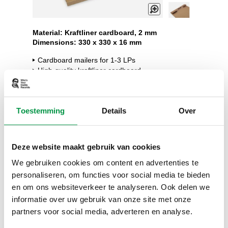
Skip
to
Material: Kraftliner cardboard, 2 mm
Dimensions: 330 x 330 x 16 mm
the
beginning
Cardboard mailers for 1-3 LPs
of
High-quality kraftliner cardboard
the
For reliable shipment of vinyl records
images
gallery
Product description
Toestemming
Details
Over
25 x
18.99
€
Deze website maakt gebruik van cookies
50 x
27.99
€
We gebruiken cookies om content en advertenties te
personaliseren, om functies voor social media te bieden
200 x
105.99
€
en om ons websiteverkeer te analyseren. Ook delen we
informatie over uw gebruik van onze site met onze
partners voor social media, adverteren en analyse.
In stock